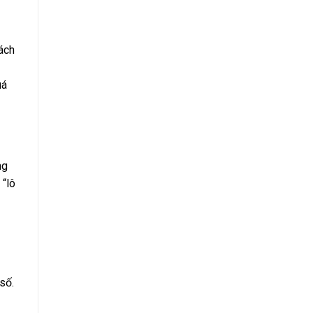
Người
Tuyến
Mới
–
Soi
Kèo
ách
Thắng
Lớn
Cùng
uá
79King
ng
 “lô
số.