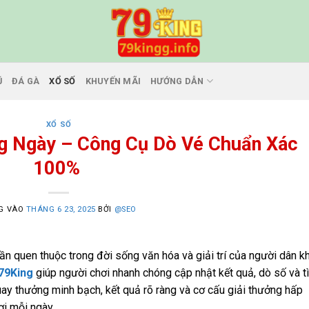
Ũ
ĐÁ GÀ
XỔ SỐ
KHUYẾN MÃI
HƯỚNG DẪN
XỔ SỐ
g Ngày – Công Cụ Dò Vé Chuẩn Xác
100%
G VÀO
THÁNG 6 23, 2025
BỞI
@SEO
ần quen thuộc trong đời sống văn hóa và giải trí của người dân k
79King
giúp người chơi nhanh chóng cập nhật kết quả, dò số và t
uay thưởng minh bạch, kết quả rõ ràng và cơ cấu giải thưởng hấp
ơi mỗi ngày.