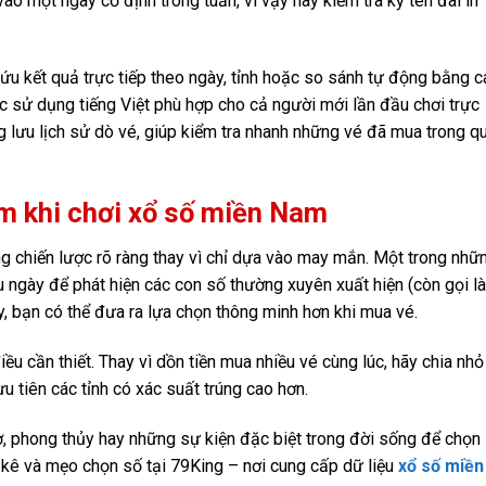
ào một ngày cố định trong tuần, vì vậy hãy kiểm tra kỹ tên đài in
ứu kết quả trực tiếp theo ngày, tỉnh hoặc so sánh tự động bằng c
ác sử dụng tiếng Việt phù hợp cho cả người mới lần đầu chơi trực
ng lưu lịch sử dò vé, giúp kiểm tra nhanh những vé đã mua trong q
m khi chơi xổ số miền Nam
g chiến lược rõ ràng thay vì chỉ dựa vào may mắn. Một trong nhữ
u ngày để phát hiện các con số thường xuyên xuất hiện (còn gọi là
y, bạn có thể đưa ra lựa chọn thông minh hơn khi mua vé.
iều cần thiết. Thay vì dồn tiền mua nhiều vé cùng lúc, hãy chia nhỏ
u tiên các tỉnh có xác suất trúng cao hơn.
ơ, phong thủy hay những sự kiện đặc biệt trong đời sống để chọn 
kê và mẹo chọn số tại 79King – nơi cung cấp dữ liệu
xổ số miền