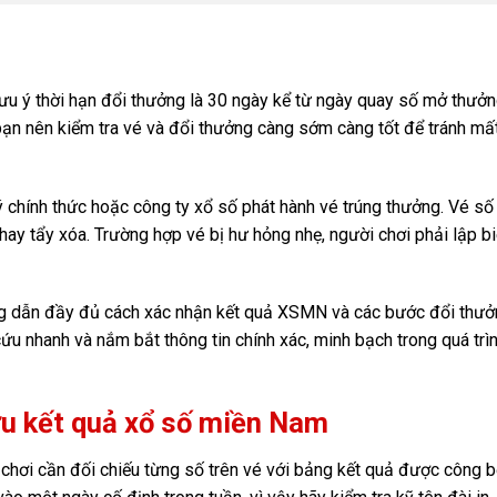
lưu ý thời hạn đổi thưởng là 30 ngày kể từ ngày quay số mở thưởn
 bạn nên kiểm tra vé và đổi thưởng càng sớm càng tốt để tránh mấ
lý chính thức hoặc công ty xổ số phát hành vé trúng thưởng. Vé số
hay tẩy xóa. Trường hợp vé bị hư hỏng nhẹ, người chơi phải lập b
ng dẫn đầy đủ cách xác nhận kết quả XSMN và các bước đổi thư
 cứu nhanh và nắm bắt thông tin chính xác, minh bạch trong quá trì
ứu kết quả xổ số miền Nam
 chơi cần đối chiếu từng số trên vé với bảng kết quả được công 