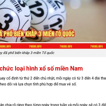
 đã phổ biến khắp 3 miền Tổ quốc
 chức loại hình xổ số miền Nam
 quay cố định từ thứ 2 đến chủ nhật, mỗi ngày có từ 3 đến 4 đài th
theo dõi và lựa chọn tỉnh phù hợp để mua vé số.
n chia rõ ràng theo từng ngày trong tuần và mỗi ngày sẽ có 3 đế