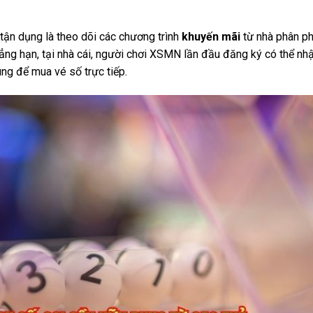
ận dụng là theo dõi các chương trình
khuyến mãi
từ nhà phân ph
hẳng hạn, tại nhà cái, người chơi XSMN lần đầu đăng ký có thể nh
ng để mua vé số trực tiếp.