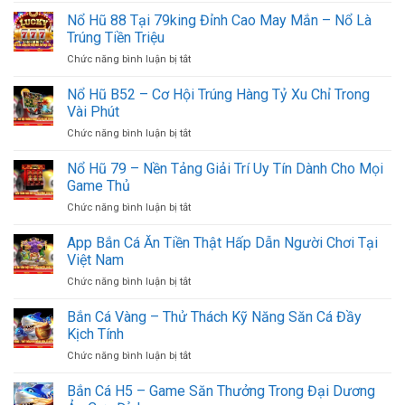
Kỹ
Sư
Giống
Nổ Hũ 88 Tại 79king Đỉnh Cao May Mắn – Nổ Là
Thuật,
Kê
Gà
Tăng
Trúng Tiền Triệu
Lão
Đá
Sức
Làng
ở
Chức năng bình luận bị tắt
Hay
Chiến
Nổ
Sở
Đấu
Hũ
Nổ Hũ B52 – Cơ Hội Trúng Hàng Tỷ Xu Chỉ Trong
Hữu
X2,
88
Sức
Vài Phút
X3
Tại
Bền
ở
Chức năng bình luận bị tắt
79king
Tốt
Nổ
Đỉnh
Và
Hũ
Nổ Hũ 79 – Nền Tảng Giải Trí Uy Tín Dành Cho Mọi
Cao
Đòn
B52
May
Game Thủ
Cáo
–
Mắn
Đẹp
ở
Chức năng bình luận bị tắt
Cơ
–
Nổ
Hội
Nổ
Hũ
App Bắn Cá Ăn Tiền Thật Hấp Dẫn Người Chơi Tại
Trúng
Là
79
Hàng
Việt Nam
Trúng
–
Tỷ
Tiền
ở
Chức năng bình luận bị tắt
Nền
Xu
Triệu
App
Tảng
Chỉ
Bắn
Bắn Cá Vàng – Thử Thách Kỹ Năng Săn Cá Đầy
Giải
Trong
Cá
Trí
Kịch Tính
Vài
Ăn
Uy
Phút
ở
Chức năng bình luận bị tắt
Tiền
Tín
Bắn
Thật
Dành
Cá
Bắn Cá H5 – Game Săn Thưởng Trong Đại Dương
Hấp
Cho
Vàng
Dẫn