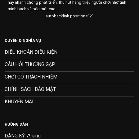
này nhanh chóng phát triển, thu hút hàng triệu người chơi nhờ tính
minh bạch và bảo mật cao
[autobacklink position="2"]
QUYỀN & NGHĨA VỤ
ĐIỀU KHOẢN ĐIỀU KIỆN
CÂU HỎI THƯỜNG GẶP
CHƠI CÓ TRÁCH NHIỆM
CHÍNH SÁCH BẢO MẬT
KHUYẾN MÃI
HƯỚNG DẪN
ĐĂNG KÝ 79king