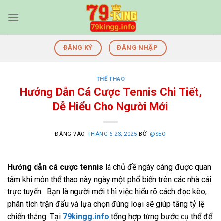
Bỏ
qua
nội
dung
ĐĂNG KÝ
ĐĂNG NHẬP
THỂ THAO
Hướng Dẫn Cá Cược Tennis Chi Tiết,
Dễ Hiểu Cho Người Mới
ĐĂNG VÀO
THÁNG 6 23, 2025
BỞI
@SEO
Hướng dẫn cá cược tennis
là chủ đề ngày càng được quan
tâm khi môn thể thao này ngày một phổ biến trên các nhà cái
trực tuyến. Bạn là người mới t hì việc hiểu rõ cách đọc kèo,
phân tích trận đấu và lựa chọn đúng loại sẽ giúp tăng tỷ lệ
chiến thắng. Tại
79kingg.info
tổng hợp từng bước cụ thể để