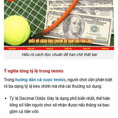
Hiểu rõ cách đọc chuẩn để hạn chế thất bại
Ý nghĩa từng tỷ lệ trong tennis
Trong
hướng dẫn cá cược tennis
, người chơi cần phân biệt
rõ ba dạng tỷ lệ kèo chính mà nhà cái thường sử dụng:
Tỷ lệ Decimal Odds: Đây là dạng phổ biến nhất, thể hiện
tổng số tiền người chơi sẽ nhận được nếu thắng và bao
gồm cả tiền vốn.