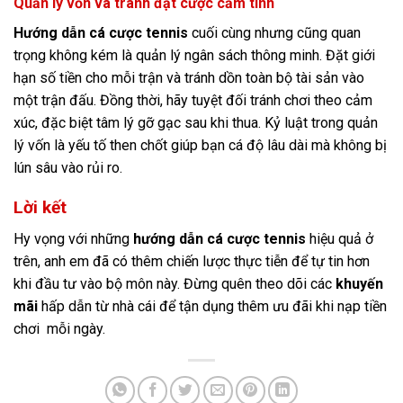
Quản lý vốn và tránh đặt cược cảm tính
Hướng dẫn cá cược tennis
cuối cùng nhưng cũng quan
trọng không kém là quản lý ngân sách thông minh. Đặt giới
hạn số tiền cho mỗi trận và tránh dồn toàn bộ tài sản vào
một trận đấu. Đồng thời, hãy tuyệt đối tránh chơi theo cảm
xúc, đặc biệt tâm lý gỡ gạc sau khi thua. Kỷ luật trong quản
lý vốn là yếu tố then chốt giúp bạn cá độ lâu dài mà không bị
lún sâu vào rủi ro.
Lời kết
Hy vọng với những
hướng dẫn cá cược tennis
hiệu quả ở
trên, anh em đã có thêm chiến lược thực tiễn để tự tin hơn
khi đầu tư vào bộ môn này. Đừng quên theo dõi các
khuyến
mãi
hấp dẫn từ nhà cái để tận dụng thêm ưu đãi khi nạp tiền
chơi mỗi ngày.