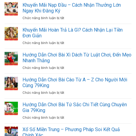
Khuyến Mãi Nạp Đầu – Cách Nhận Thưởng Lớn
Ngay Khi Đăng Ký
ở
Chức năng bình luận bị tắt
Khuyến
Mãi
Khuyến Mãi Hoàn Trả Là Gì? Cách Nhận Lại Tiền
Nạp
Đơn Giản
Đầu
ở
Chức năng bình luận bị tắt
–
Khuyến
Cách
Mãi
Hướng Dẫn Chơi Bài Xì Dách Từ Luật Chơi, Đến Mẹo
Nhận
Hoàn
Thưởng
Nhanh Thắng
Trả
Lớn
ở
Chức năng bình luận bị tắt
Là
Ngay
Hướng
Gì?
Khi
Dẫn
Hướng Dẫn Chơi Bài Cào Từ A – Z Cho Người Mới
Cách
Đăng
Chơi
Nhận
Cùng 79King
Ký
Bài
Lại
ở
Chức năng bình luận bị tắt
Xì
Tiền
Hướng
Dách
Đơn
Dẫn
Hướng Dẫn Chơi Bài Tứ Sắc Chi Tiết Cùng Chuyên
Từ
Giản
Chơi
Luật
Gia 79King
Bài
Chơi,
ở
Chức năng bình luận bị tắt
Cào
Đến
Hướng
Từ
Mẹo
Dẫn
Xổ Số Miền Trung – Phương Pháp Soi Kết Quả
A
Nhanh
Chơi
–
Chính Xác
Thắng