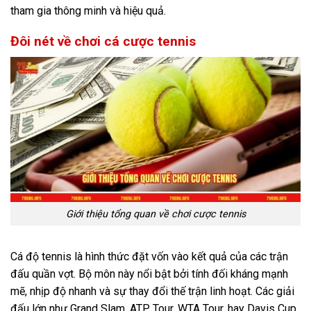
tham gia thông minh và hiệu quả.
Đôi nét về chơi cá cược tennis
Giới thiệu tổng quan về chơi cược tennis
Cá độ tennis là hình thức đặt vốn vào kết quả của các trận
đấu quần vợt. Bộ môn này nổi bật bởi tính đối kháng mạnh
mẽ, nhịp độ nhanh và sự thay đổi thế trận linh hoạt. Các giải
đấu lớn như Grand Slam, ATP Tour, WTA Tour, hay Davis Cup,