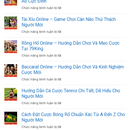
Ảo Cực Đỉnh
Mọi
–
Người
Game
ở
Chức năng bình luận bị tắt
Thử
Chơi
Thủ
Bắn
Thách
Tại
Cá
Tài Xỉu Online – Game Chơi Cân Não Thử Thách
Kỹ
Việt
H5
Năng
Người Mới
Nam
–
Săn
ở
Chức năng bình luận bị tắt
Game
Cá
Tài
Săn
Đầy
Xỉu
Rồng Hổ Online – Hướng Dẫn Chơi Và Mẹo Cược
Thưởng
Kịch
Online
Trong
Tại 79King
Tính
–
Đại
ở
Chức năng bình luận bị tắt
Game
Dương
Rồng
Chơi
Ảo
Hổ
Baccarat Online – Hướng Dẫn Chơi Và Kinh Nghiệm
Cân
Cực
Online
Não
Cược Mới
Đỉnh
–
Thử
ở
Chức năng bình luận bị tắt
Hướng
Thách
Baccarat
Dẫn
Người
Online
Hướng Dẫn Cá Cược Tennis Chi Tiết, Dễ Hiểu Cho
Chơi
Mới
–
Và
Người Mới
Hướng
Mẹo
ở
Chức năng bình luận bị tắt
Dẫn
Cược
Hướng
Chơi
Tại
Dẫn
Cách Đặt Cược Bóng Rổ Chuẩn Xác Từ A Đến Z Cho
Và
79King
Cá
Kinh
Người Mới
Cược
Nghiệm
ở
Chức năng bình luận bị tắt
Tennis
Cược