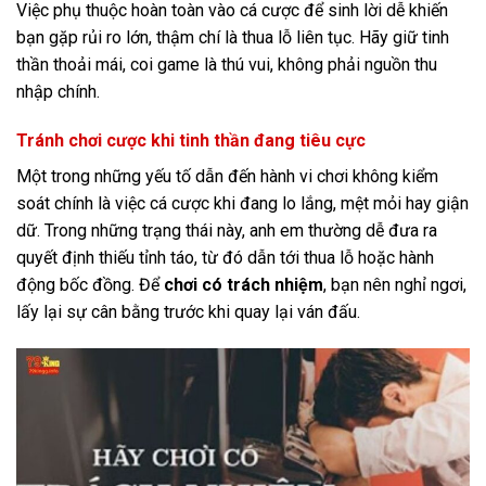
Việc phụ thuộc hoàn toàn vào cá cược để sinh lời dễ khiến
bạn gặp rủi ro lớn, thậm chí là thua lỗ liên tục. Hãy giữ tinh
thần thoải mái, coi game là thú vui, không phải nguồn thu
nhập chính.
Tránh chơi cược khi tinh thần đang tiêu cực
Một trong những yếu tố dẫn đến hành vi chơi không kiểm
soát chính là việc cá cược khi đang lo lắng, mệt mỏi hay giận
dữ. Trong những trạng thái này, anh em thường dễ đưa ra
quyết định thiếu tỉnh táo, từ đó dẫn tới thua lỗ hoặc hành
động bốc đồng. Để
chơi có trách nhiệm
, bạn nên nghỉ ngơi,
lấy lại sự cân bằng trước khi quay lại ván đấu.