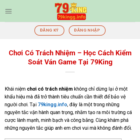
Bỏ
qua
nội
dung
ĐĂNG KÝ
ĐĂNG NHẬP
Chơi Có Trách Nhiệm – Học Cách Kiểm
Soát Ván Game Tại 79King
Khái niệm
chơi có trách nhiệm
không chỉ dừng lại ở một
khẩu hiệu mà đã trở thành tiêu chuẩn cần thiết để bảo vệ
người chơi. Tại
79kingg.info
, đây là một trong những
nguyên tắc vận hành quan trọng, nhằm tạo ra môi trường cá
cược lành mạnh, minh bạch và công bằng. Cùng khám phá
những nguyên tắc giúp anh em chơi vui mà không đánh đổi.