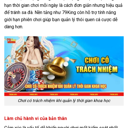
hạn thời gian chơi mỗi ngày là cách đơn giản nhưng hiệu quả
để tránh sa đà. Nền tảng như 79King còn hỗ trợ tính năng
giới hạn phiên chơi giúp bạn quản lý thói quen cá cược dễ
dàng hơn.
Chơi có trách nhiệm khi quản lý thời gian khoa học
Làm chủ hành vi của bản thân
Cảm xúc là yếu tố dễ khiến người chơi mất kiểm soát nhất