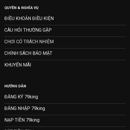
QUYỀN & NGHĨA VỤ
ĐIỀU KHOẢN ĐIỀU KIỆN
CÂU HỎI THƯỜNG GẶP
CHƠI CÓ TRÁCH NHIỆM
CHÍNH SÁCH BẢO MẬT
KHUYẾN MÃI
HƯỚNG DẪN
ĐĂNG KÝ 79king
ĐĂNG NHẬP 79king
NẠP TIỀN 79king