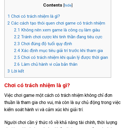
Contents
[
hide
]
1
Chơi có trách nhiệm là gì?
2
Các cách tạo thói quen chơi game có trách nhiệm
2.1
Không nên xem game là công cụ làm giàu
2.2
Tránh chơi cược khi tinh thần đang tiêu cực
2.3
Chơi đúng độ tuổi quy định
2.4
Xác định mục tiêu giải trí trước khi tham gia
2.5
Chơi có trách nhiệm khi quản lý được thời gian
2.6
Làm chủ hành vi của bản thân
3
Lời kết
Chơi có trách nhiệm là gì?
Việc chơi game một cách có trách nhiệm không chỉ đơn
thuần là tham gia cho vui, mà còn là sự chủ động trong việc
kiểm soát hành vi và cảm xúc khi giải trí.
Người chơi cần ý thức rõ về khả năng tài chính, thời lượng