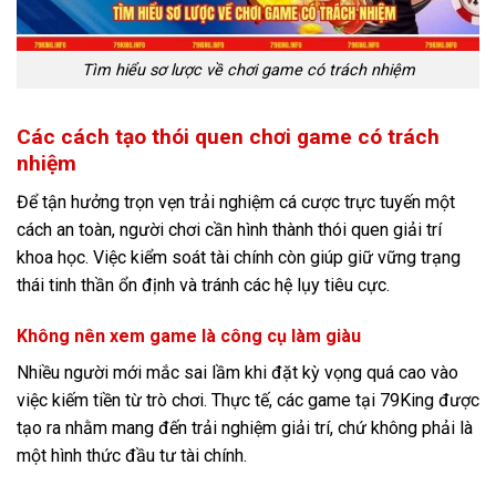
Tìm hiểu sơ lược về chơi game có trách nhiệm
Các cách tạo thói quen chơi game có trách
nhiệm
Để tận hưởng trọn vẹn trải nghiệm cá cược trực tuyến một
cách an toàn, người chơi cần hình thành thói quen giải trí
khoa học. Việc kiểm soát tài chính còn giúp giữ vững trạng
thái tinh thần ổn định và tránh các hệ lụy tiêu cực.
Không nên xem game là công cụ làm giàu
Nhiều người mới mắc sai lầm khi đặt kỳ vọng quá cao vào
việc kiếm tiền từ trò chơi. Thực tế, các game tại 79King được
tạo ra nhằm mang đến trải nghiệm giải trí, chứ không phải là
một hình thức đầu tư tài chính.