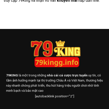
truy cập 79King và nhận vô vàn
khuyến mãi
hấp dẫn nhé.
79KING
là một trong những
nhà cái cá cược trực tuyến
uy tín, có
tầm ảnh hưởng mạnh tại thị trường Châu Á và Việt Nam, thương hiệu
này nhanh chóng phát triển, thu hút hàng triệu người chơi nhờ tính
minh bạch và bảo mật cao
[autobacklink position="2"]