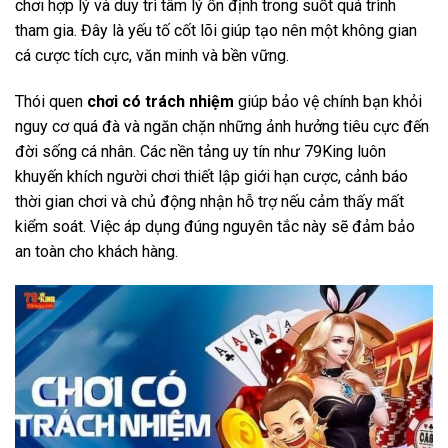
chơi hợp lý và duy trì tâm lý ổn định trong suốt quá trình
tham gia. Đây là yếu tố cốt lõi giúp tạo nên một không gian
cá cược tích cực, văn minh và bền vững.
Thói quen
chơi có trách nhiệm
giúp bảo vệ chính bạn khỏi
nguy cơ quá đà và ngăn chặn những ảnh hưởng tiêu cực đến
đời sống cá nhân. Các nền tảng uy tín như 79King luôn
khuyến khích người chơi thiết lập giới hạn cược, cảnh báo
thời gian chơi và chủ động nhận hỗ trợ nếu cảm thấy mất
kiểm soát. Việc áp dụng đúng nguyên tắc này sẽ đảm bảo
an toàn cho khách hàng.