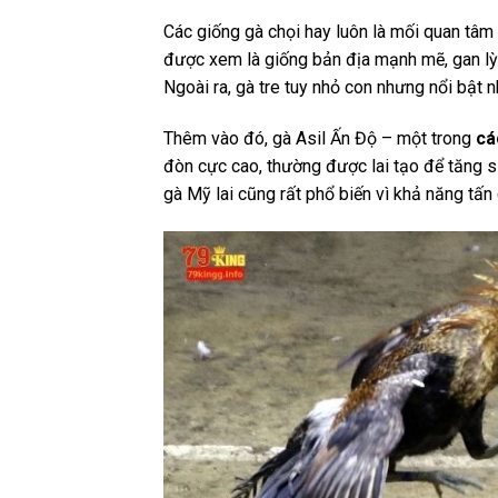
Các giống gà chọi hay luôn là mối quan tâm
được xem là giống bản địa mạnh mẽ, gan lỳ 
Ngoài ra, gà tre tuy nhỏ con nhưng nổi bật 
Thêm vào đó, gà Asil Ấn Độ – một trong
cá
đòn cực cao, thường được lai tạo để tăng 
gà Mỹ lai cũng rất phổ biến vì khả năng tấn