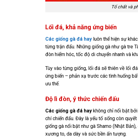
Tố chất và ph
Lối đá, khả năng ứng biến
Các giống gà đá hay
luôn thể hiện sự khác 
từng trận đấu. Những giống gà như gà tre Tâ
đòn hiểm hóc, tốc độ di chuyển nhanh và kh
Tùy vào từng giống, lối đá sẽ thiên về lối 
ứng biến – phản xạ trước các tình huống bất
ưu thế.
Độ lì đòn, ý thức chiến đấu
Các giống gà đá hay
không chỉ nổi bật bởi
chí chiến đấu. Đây là yếu tố sống còn quyết
giống gà nổi bật như gà Shamo (Nhật Bản), g
xương to, da dày và sức bền ấn tượng.