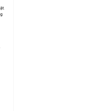
Người
Tuyến
Mới
–
ặt.
Soi
Kèo
ng
Thắng
Lớn
Cùng
79King