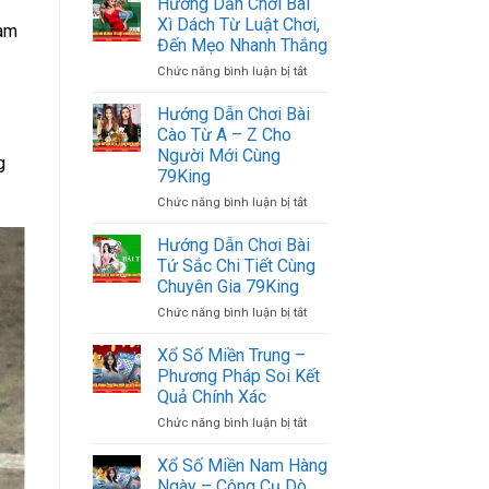
Hướng Dẫn Chơi Bài
Hoàn
Lớn
Xì Dách Từ Luật Chơi,
Nam
Trả
Ngay
Đến Mẹo Nhanh Thắng
Là
Khi
ở
Chức năng bình luận bị tắt
Gì?
Đăng
Hướng
Cách
Ký
Dẫn
Nhận
Hướng Dẫn Chơi Bài
Chơi
Lại
Cào Từ A – Z Cho
Bài
Tiền
Người Mới Cùng
g
Xì
Đơn
79King
Dách
Giản
Từ
ở
Chức năng bình luận bị tắt
Luật
Hướng
Chơi,
Dẫn
Hướng Dẫn Chơi Bài
Đến
Chơi
Tứ Sắc Chi Tiết Cùng
Mẹo
Bài
Chuyên Gia 79King
Nhanh
Cào
Thắng
ở
Chức năng bình luận bị tắt
Từ
Hướng
A
Dẫn
–
Xổ Số Miền Trung –
Chơi
Z
Phương Pháp Soi Kết
Bài
Cho
Quả Chính Xác
Tứ
Người
ở
Chức năng bình luận bị tắt
Sắc
Mới
Xổ
Chi
Cùng
Số
Tiết
79King
Xổ Số Miền Nam Hàng
Miền
Cùng
Ngày – Công Cụ Dò