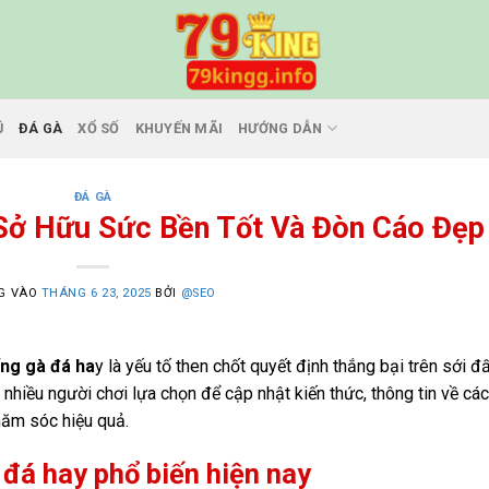
Ũ
ĐÁ GÀ
XỔ SỐ
KHUYẾN MÃI
HƯỚNG DẪN
ĐÁ GÀ
Sở Hữu Sức Bền Tốt Và Đòn Cáo Đẹp
G VÀO
THÁNG 6 23, 2025
BỞI
@SEO
ống gà đá ha
y là yếu tố then chốt quyết định thắng bại trên sới đấ
nhiều người chơi lựa chọn để cập nhật kiến thức, thông tin về các
hăm sóc hiệu quả.
 đá hay phổ biến hiện nay