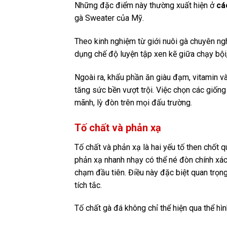
Những đặc điểm này thường xuất hiện ở
cá
gà Sweater của Mỹ.
Theo kinh nghiệm từ giới nuôi gà chuyên ngh
dụng chế độ luyện tập xen kẽ giữa chạy bội
Ngoài ra, khẩu phần ăn giàu đạm, vitamin v
tăng sức bền vượt trội. Việc chọn các giống
mãnh, lỳ đòn trên mọi đấu trường.
Tố chất và phản xạ
Tố chất và phản xạ là hai yếu tố then chốt
phản xạ nhanh nhạy có thể né đòn chính xác
chạm đầu tiên. Điều này đặc biệt quan trọng
tích tắc.
Tố chất gà đá không chỉ thể hiện qua thể hì