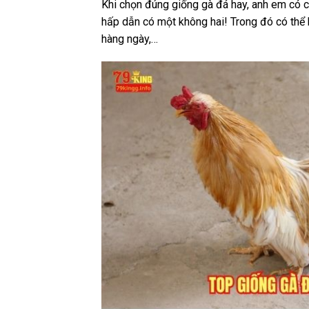
Khi chọn đúng giống gà đá hay, anh em có 
hấp dẫn có một không hai! Trong đó có thể
hàng ngày,…