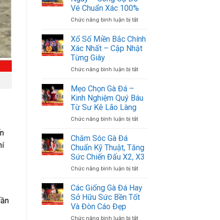
Trung
Chuyên
Vé Chuẩn Xác 100%
–
Gia
ở
Chức năng bình luận bị tắt
Phương
79King
Xổ
Pháp
Số
Soi
Xổ Số Miền Bắc Chính
Miền
Kết
Xác Nhất – Cập Nhật
Nam
Quả
Từng Giây
Hàng
Chính
ở
Chức năng bình luận bị tắt
Ngày
Xác
Xổ
–
Số
Công
Mẹo Chọn Gà Đá –
Miền
Cụ
Kinh Nghiệm Quý Báu
Bắc
Dò
Từ Sư Kê Lão Làng
Chính
Vé
ở
Chức năng bình luận bị tắt
Xác
Chuẩn
Mẹo
Nhất
Xác
ến
Chọn
–
100%
Chăm Sóc Gà Đá
Gà
hí
Cập
Chuẩn Kỹ Thuật, Tăng
Đá
Nhật
Sức Chiến Đấu X2, X3
–
Từng
ở
Chức năng bình luận bị tắt
Kinh
Giây
Chăm
Nghiệm
Sóc
Quý
Các Giống Gà Đá Hay
Gà
Báu
Sở Hữu Sức Bền Tốt
cần
Đá
Từ
Và Đòn Cáo Đẹp
Chuẩn
Sư
ở
Chức năng bình luận bị tắt
Kỹ
Kê