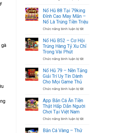
y
Các
Thuật,
Lão
Giống
Tăng
Làng
Nổ Hũ 88 Tại 79king
Gà
Sức
Đỉnh Cao May Mắn –
Đá
Chiến
Nổ Là Trúng Tiền Triệu
Hay
Đấu
ở
Chức năng bình luận bị tắt
Sở
X2,
Nổ
Hữu
X3
Hũ
Sức
Nổ Hũ B52 – Cơ Hội
88
Bền
 gà
Trúng Hàng Tỷ Xu Chỉ
Tại
Tốt
Trong Vài Phút
79king
Và
ở
Chức năng bình luận bị tắt
Đỉnh
Đòn
Nổ
Cao
Cáo
Hũ
May
Đẹp
Nổ Hũ 79 – Nền Tảng
B52
Mắn
Giải Trí Uy Tín Dành
–
–
Cho Mọi Game Thủ
Cơ
Nổ
ữu
ở
Chức năng bình luận bị tắt
Hội
Là
Nổ
Trúng
Trúng
Hũ
Hàng
Tiền
App Bắn Cá Ăn Tiền
ong
79
Tỷ
Triệu
Thật Hấp Dẫn Người
–
Xu
Chơi Tại Việt Nam
Nền
Chỉ
ở
Chức năng bình luận bị tắt
Tảng
Trong
App
Giải
Vài
Bắn
Trí
Phút
Bắn Cá Vàng – Thử