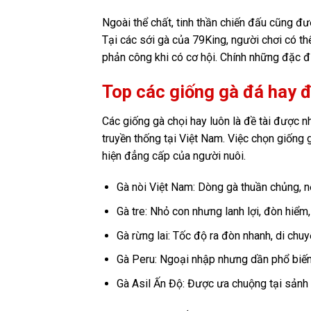
Ngoài thể chất, tinh thần chiến đấu cũng đ
Tại các sới gà của 79King, người chơi có t
phản công khi có cơ hội. Chính những đặc đ
Top các giống gà đá hay 
Các giống gà chọi hay luôn là đề tài được 
truyền thống tại Việt Nam. Việc chọn giống 
hiện đẳng cấp của người nuôi.
Gà nòi Việt Nam: Dòng gà thuần chủng, nổ
Gà tre: Nhỏ con nhưng lanh lợi, đòn hiểm
Gà rừng lai: Tốc độ ra đòn nhanh, di chuyể
Gà Peru: Ngoại nhập nhưng dần phổ biến 
Gà Asil Ấn Độ: Được ưa chuộng tại sảnh đ