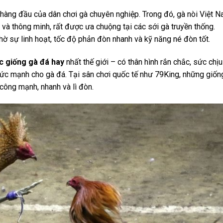
 hàng đầu của dân chơi gà chuyên nghiệp. Trong đó, gà nòi Việt 
và thông minh, rất được ưa chuộng tại các sới gà truyền thống.
nhờ sự linh hoạt, tốc độ phản đòn nhanh và kỹ năng né đòn tốt.
c giống gà đá hay
nhất thế giới – có thân hình rắn chắc, sức chịu
sức mạnh cho gà đá. Tại sân chơi quốc tế như 79King, những giốn
 công mạnh, nhanh và lì đòn.