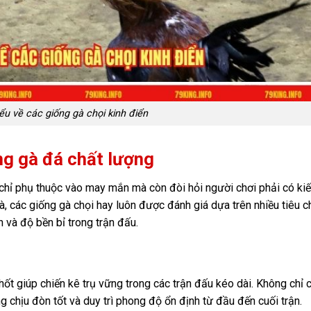
ểu về các giống gà chọi kinh điển
ng gà đá chất lượng
chỉ phụ thuộc vào may mắn mà còn đòi hỏi người chơi phải có ki
à, các giống gà chọi hay luôn được đánh giá dựa trên nhiều tiêu c
h và độ bền bỉ trong trận đấu.
chốt giúp chiến kê trụ vững trong các trận đấu kéo dài. Không chỉ 
g chịu đòn tốt và duy trì phong độ ổn định từ đầu đến cuối trận.