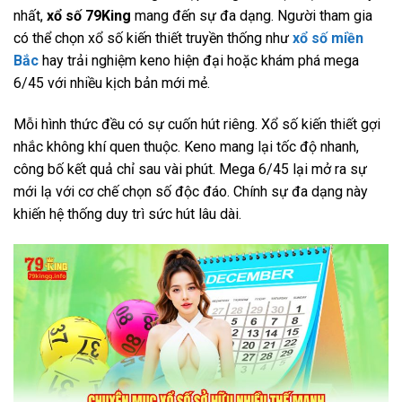
nhất,
xổ số 79King
mang đến sự đa dạng. Người tham gia
có thể chọn xổ số kiến thiết truyền thống như
xổ số miền
Bắc
hay trải nghiệm keno hiện đại hoặc khám phá mega
6/45 với nhiều kịch bản mới mẻ.
Mỗi hình thức đều có sự cuốn hút riêng. Xổ số kiến thiết gợi
nhắc không khí quen thuộc. Keno mang lại tốc độ nhanh,
công bố kết quả chỉ sau vài phút. Mega 6/45 lại mở ra sự
mới lạ với cơ chế chọn số độc đáo. Chính sự đa dạng này
khiến hệ thống duy trì sức hút lâu dài.