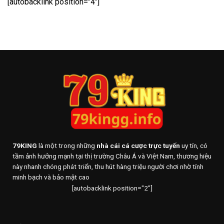
[autobacklink position="4"]
Từ
Đá
A
Trực
Đến
Tuyến
Z
–
Cho
Soi
Người
Kèo
Mới
Thắng
Lớn
Cùng
79King
79KING
là một trong những
nhà cái cá cược trực tuyến
uy tín, có
tầm ảnh hưởng mạnh tại thị trường Châu Á và Việt Nam, thương hiệu
này nhanh chóng phát triển, thu hút hàng triệu người chơi nhờ tính
minh bạch và bảo mật cao
[autobacklink position="2"]