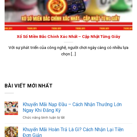
Xổ Số Miền Bắc Chính Xác Nhất – Cập Nhật Từng Giây
Với sự phát triển của công nghệ, người chơi ngày càng có nhiều lựa
chọn [...]
BÀI VIẾT MỚI NHẤT
Khuyến Mãi Nạp Đầu – Cách Nhận Thưởng Lớn
Ngay Khi Đăng Ký
ở
Chức năng bình luận bị tắt
Khuyến
Mãi
Khuyến Mãi Hoàn Trả Là Gì? Cách Nhận Lại Tiền
Nạp
Đơn Giản