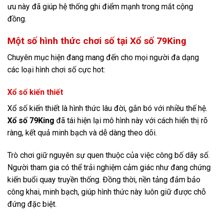
ưu này đã giúp hệ thống ghi điểm mạnh trong mắt cộng
đồng.
Một số hình thức chơi số tại Xổ số 79King
Chuyên mục hiện đang mang đến cho mọi người đa dạng
các loại hình chơi số cực hot:
Xổ số kiến thiết
Xổ số kiến thiết là hình thức lâu đời, gắn bó với nhiều thế hệ.
Xổ số 79King
đã tái hiện lại mô hình này với cách hiển thị rõ
ràng, kết quả minh bạch và dễ dàng theo dõi.
Trò chơi giữ nguyên sự quen thuộc của việc công bố dãy số.
Người tham gia có thể trải nghiệm cảm giác như đang chứng
kiến buổi quay truyền thống. Đồng thời, nền tảng đảm bảo
công khai, minh bạch, giúp hình thức này luôn giữ được chỗ
đứng đặc biệt.