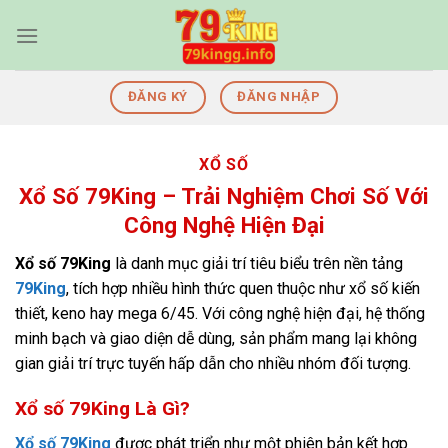
Bỏ
qua
nội
dung
ĐĂNG KÝ
ĐĂNG NHẬP
XỔ SỐ
Xổ Số 79King – Trải Nghiệm Chơi Số Với
Công Nghệ Hiện Đại
Xổ số 79King
là danh mục giải trí tiêu biểu trên nền tảng
79King
, tích hợp nhiều hình thức quen thuộc như xổ số kiến
thiết, keno hay mega 6/45. Với công nghệ hiện đại, hệ thống
minh bạch và giao diện dễ dùng, sản phẩm mang lại không
gian giải trí trực tuyến hấp dẫn cho nhiều nhóm đối tượng.
Xổ số 79King Là Gì?
Xổ số 79King
được phát triển như một phiên bản kết hợp