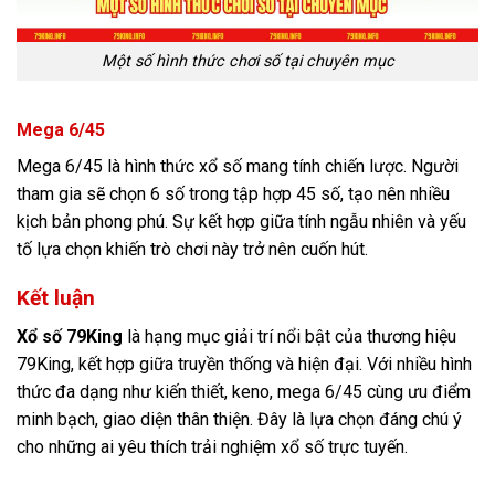
Một số hình thức chơi số tại chuyên mục
Mega 6/45
Mega 6/45 là hình thức xổ số mang tính chiến lược. Người
tham gia sẽ chọn 6 số trong tập hợp 45 số, tạo nên nhiều
kịch bản phong phú. Sự kết hợp giữa tính ngẫu nhiên và yếu
tố lựa chọn khiến trò chơi này trở nên cuốn hút.
Kết luận
Xổ số 79King
là hạng mục giải trí nổi bật của thương hiệu
79King, kết hợp giữa truyền thống và hiện đại. Với nhiều hình
thức đa dạng như kiến thiết, keno, mega 6/45 cùng ưu điểm
minh bạch, giao diện thân thiện. Đây là lựa chọn đáng chú ý
cho những ai yêu thích trải nghiệm xổ số trực tuyến.