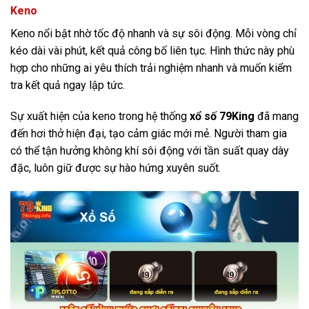
Keno
Keno nổi bật nhờ tốc độ nhanh và sự sôi động. Mỗi vòng chỉ
kéo dài vài phút, kết quả công bố liên tục. Hình thức này phù
hợp cho những ai yêu thích trải nghiệm nhanh và muốn kiểm
tra kết quả ngay lập tức.
Sự xuất hiện của keno trong hệ thống
xổ số 79King
đã mang
đến hơi thở hiện đại, tạo cảm giác mới mẻ. Người tham gia
có thể tận hưởng không khí sôi động với tần suất quay dày
đặc, luôn giữ được sự hào hứng xuyên suốt.