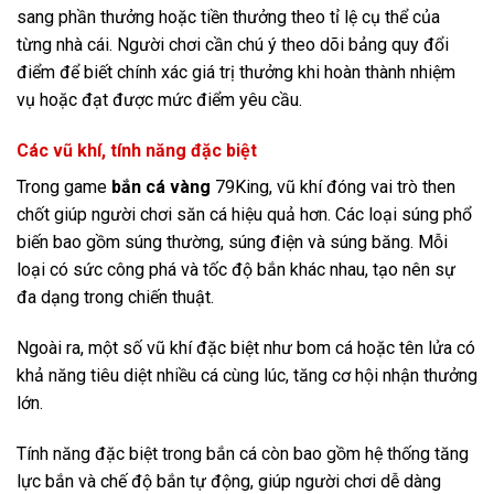
sang phần thưởng hoặc tiền thưởng theo tỉ lệ cụ thể của
từng nhà cái. Người chơi cần chú ý theo dõi bảng quy đổi
điểm để biết chính xác giá trị thưởng khi hoàn thành nhiệm
vụ hoặc đạt được mức điểm yêu cầu.
Các vũ khí, tính năng đặc biệt
Trong game
bắn cá vàng
79King, vũ khí đóng vai trò then
chốt giúp người chơi săn cá hiệu quả hơn. Các loại súng phổ
biến bao gồm súng thường, súng điện và súng băng. Mỗi
loại có sức công phá và tốc độ bắn khác nhau, tạo nên sự
đa dạng trong chiến thuật.
Ngoài ra, một số vũ khí đặc biệt như bom cá hoặc tên lửa có
khả năng tiêu diệt nhiều cá cùng lúc, tăng cơ hội nhận thưởng
lớn.
Tính năng đặc biệt trong bắn cá còn bao gồm hệ thống tăng
lực bắn và chế độ bắn tự động, giúp người chơi dễ dàng