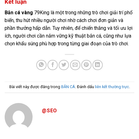
Kết luận
Bắn cá vàng
79King là một trong những trò chơi giải trí phổ
biến, thu hút nhiều người chơi nhờ cách chơi đơn giản và
phần thưởng hấp dẫn. Tuy nhiên, để chiến thắng và tối ưu lợi
ích, người chơi cần nắm vững kỹ thuật bắn cá, cũng như lựa
chọn khẩu súng phù hợp trong từng giai đoạn của trò chơi.
Bài viết này được đăng trong
BẮN CÁ
. Đánh dấu
liên kết thường trực
.
@SEO