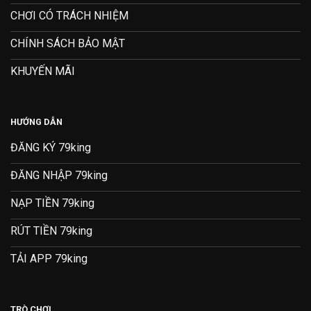
CHƠI CÓ TRÁCH NHIỆM
CHÍNH SÁCH BẢO MẬT
KHUYẾN MÃI
HƯỚNG DẪN
ĐĂNG KÝ 79king
ĐĂNG NHẬP 79king
NẠP TIỀN 79king
RÚT TIỀN 79king
TẢI APP 79king
TRÒ CHƠI