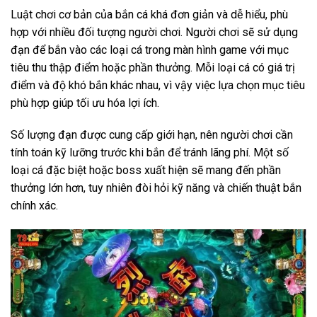
Luật chơi cơ bản của bắn cá khá đơn giản và dễ hiểu, phù
hợp với nhiều đối tượng người chơi. Người chơi sẽ sử dụng
đạn để bắn vào các loại cá trong màn hình game với mục
tiêu thu thập điểm hoặc phần thưởng. Mỗi loại cá có giá trị
điểm và độ khó bắn khác nhau, vì vậy việc lựa chọn mục tiêu
phù hợp giúp tối ưu hóa lợi ích.
Số lượng đạn được cung cấp giới hạn, nên người chơi cần
tính toán kỹ lưỡng trước khi bắn để tránh lãng phí. Một số
loại cá đặc biệt hoặc boss xuất hiện sẽ mang đến phần
thưởng lớn hơn, tuy nhiên đòi hỏi kỹ năng và chiến thuật bắn
chính xác.