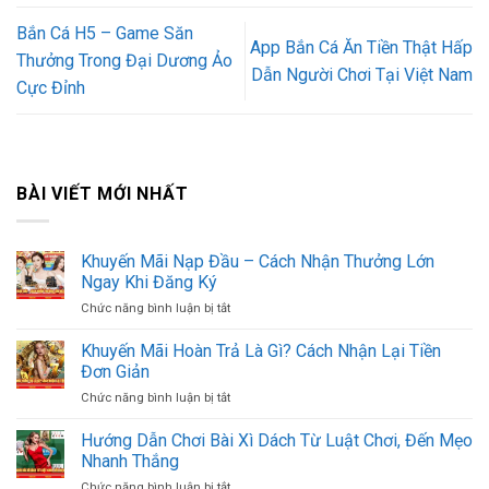
Bắn Cá H5 – Game Săn
App Bắn Cá Ăn Tiền Thật Hấp
Thưởng Trong Đại Dương Ảo
Dẫn Người Chơi Tại Việt Nam
Cực Đỉnh
BÀI VIẾT MỚI NHẤT
Khuyến Mãi Nạp Đầu – Cách Nhận Thưởng Lớn
Ngay Khi Đăng Ký
ở
Chức năng bình luận bị tắt
Khuyến
Mãi
Khuyến Mãi Hoàn Trả Là Gì? Cách Nhận Lại Tiền
Nạp
Đơn Giản
Đầu
ở
Chức năng bình luận bị tắt
–
Khuyến
Cách
Mãi
Hướng Dẫn Chơi Bài Xì Dách Từ Luật Chơi, Đến Mẹo
Nhận
Hoàn
Thưởng
Nhanh Thắng
Trả
Lớn
ở
Chức năng bình luận bị tắt