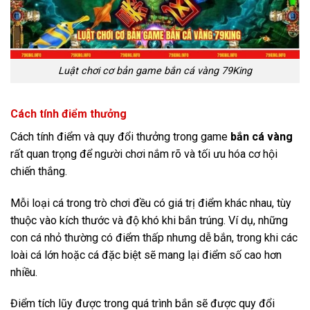
Luật chơi cơ bản game bắn cá vàng 79King
Cách tính điểm thưởng
Cách tính điểm và quy đổi thưởng trong game
bắn cá vàng
rất quan trọng để người chơi nắm rõ và tối ưu hóa cơ hội
chiến thắng.
Mỗi loại cá trong trò chơi đều có giá trị điểm khác nhau, tùy
thuộc vào kích thước và độ khó khi bắn trúng. Ví dụ, những
con cá nhỏ thường có điểm thấp nhưng dễ bắn, trong khi các
loài cá lớn hoặc cá đặc biệt sẽ mang lại điểm số cao hơn
nhiều.
Điểm tích lũy được trong quá trình bắn sẽ được quy đổi